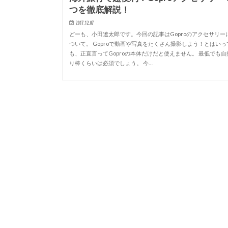
つを徹底解説！
2017.12.07
どーも、小田遼太郎です。今回の記事はGoproのアクセサリー
ついて。 Goproで動画や写真をたくさん撮影しよう！とはいっ
も、正直言ってGoproの本体だけだと使えません。 最低でも自
り棒くらいは必須でしょう。 今…