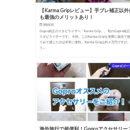
【Karma Gripレビュー】手ブレ補正以外
も最強のメリットあり！
2018.02.03
Gopro純正のスタビライザー「Karma Grip」。 初のGopro純
スタビライザーです。 今回、このKarma Gripを実際に旅先で
てみて感じたのは非常に便利。 Karma Gripは約４万円ですが
う…
Gopro(ゴー
海外旅行で超便利！Goproアクセサリー