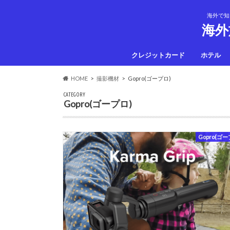
海外で知
海外
クレジットカード
ホテル
HOME
撮影機材
Gopro(ゴープロ)
CATEGORY
Gopro(ゴープロ)
Gopro(ゴー