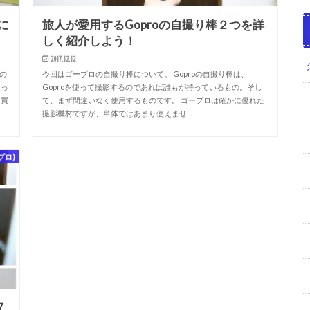
に
旅人が愛用するGoproの自撮り棒２つを詳
しく紹介しよう！
2017.12.12
正の
今回はゴープロの自撮り棒について。 Goproの自撮り棒は、
使っ
Goproを使って撮影するのであれば誰もが持っているもの。そし
、買
て、まず間違いなく使用するものです。 ゴープロは確かに優れた
撮影機材ですが、単体ではあまり使えませ…
プロ)
７