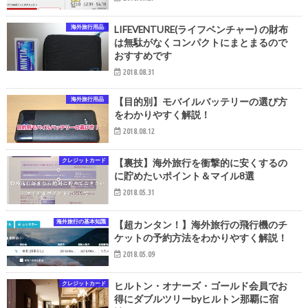
海外旅行用品
LIFEVENTURE(ライフベンチャー) の財布
は無駄がなくコンパクトにまとまるので
おすすめです
2018.08.31
海外旅行用品
【目的別】モバイルバッテリーの選び方
をわかりやすく解説！
2018.08.12
クレジットカード
【裏技】海外旅行を衝撃的に安くするの
に貯めたいポイント＆マイル8選
2018.05.31
海外旅行の基本知識
【超カンタン！】海外旅行の飛行機のチ
ケットの予約方法をわかりやすく解説！
2018.05.09
クレジットカード
ヒルトン・オナーズ・ゴールド会員でお
得にダブルツリーbyヒルトン那覇に宿