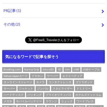
PR記事
(1)
その他
(2)
気になるワードで記事を探そう
Booking.com
Karma Grip
microSD
SD
sim
USB
USBケーブル
Yahoo Japanカード
イヤホン
ウーバー
エクスペディア
オンラインストレージ
カメラ
コンタクトレンズ
ゴリラポッド
サーバー
ジャケット
ジンバル
スタビライザー
ドミトリー
ハードディスク
パッキング
プライオリティパス
ホテルズドットコム
メガネ
モバイルバッテリー
ラウンジ
リュック
ワードプレス