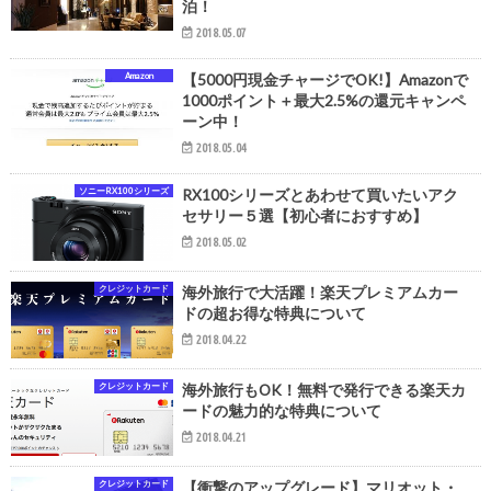
泊！
2018.05.07
Amazon
【5000円現金チャージでOK!】Amazonで
1000ポイント＋最大2.5%の還元キャンペ
ーン中！
2018.05.04
ソニーRX100シリーズ
RX100シリーズとあわせて買いたいアク
セサリー５選【初心者におすすめ】
2018.05.02
クレジットカード
海外旅行で大活躍！楽天プレミアムカー
ドの超お得な特典について
2018.04.22
クレジットカード
海外旅行もOK！無料で発行できる楽天カ
ードの魅力的な特典について
2018.04.21
クレジットカード
【衝撃のアップグレード】マリオット・