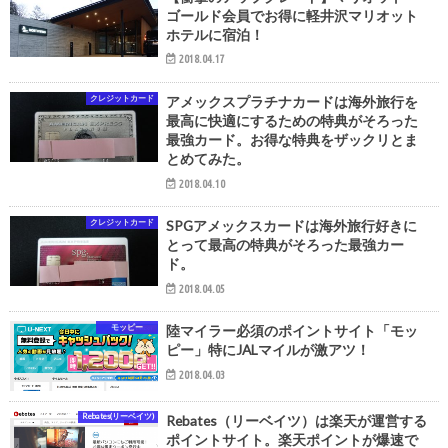
ゴールド会員でお得に軽井沢マリオット
ホテルに宿泊！
2018.04.17
クレジットカード
アメックスプラチナカードは海外旅行を
最高に快適にするための特典がそろった
最強カード。お得な特典をザックリとま
とめてみた。
2018.04.10
クレジットカード
SPGアメックスカードは海外旅行好きに
とって最高の特典がそろった最強カー
ド。
2018.04.05
モッピー
陸マイラー必須のポイントサイト「モッ
ピー」特にJALマイルが激アツ！
2018.04.03
Rebates(リーベイツ)
Rebates（リーベイツ）は楽天が運営する
ポイントサイト。楽天ポイントが爆速で