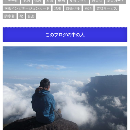
世界一周
予約
保険
写真
動画
変換プラグ
必需品
楽天カード
横浜インビテージョンカード
洗濯
自撮り棒
英語
買取サービス
防寒着
靴
音楽
このブログの中の人