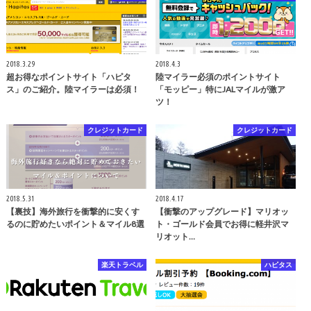
2018.3.29
2018.4.3
超お得なポイントサイト「ハピタ
陸マイラー必須のポイントサイト
ス」のご紹介。陸マイラーは必須！
「モッピー」特にJALマイルが激ア
ツ！
クレジットカード
クレジットカード
2018.5.31
2018.4.17
【裏技】海外旅行を衝撃的に安くす
【衝撃のアップグレード】マリオッ
るのに貯めたいポイント＆マイル8選
ト・ゴールド会員でお得に軽井沢マ
リオット…
楽天トラベル
ハピタス