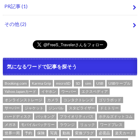
PR記事
(1)
その他
(2)
気になるワードで記事を探そう
Booking.com
Karma Grip
microSD
SD
sim
USB
USBケーブル
Yahoo Japanカード
イヤホン
ウーバー
エクスペディア
オンラインストレージ
カメラ
コンタクトレンズ
ゴリラポッド
サーバー
ジャケット
ジンバル
スタビライザー
ドミトリー
ハードディスク
パッキング
プライオリティパス
ホテルズドットコム
メガネ
モバイルバッテリー
ラウンジ
リュック
ワードプレス
世界一周
予約
保険
写真
動画
変換プラグ
必需品
楽天カード